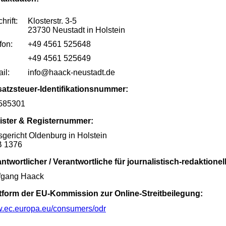
hrift:
Klosterst
23730 Neustadt in Holstein
fon:
+49 4561 525648
+49 4561 525649
il:
info@haack-neustadt.de
atzsteuer-Identifikationsnummer:
585301
ister & Registernummer:
gericht Oldenburg in Holstein
 1376
ntwortlicher / Verantwortliche für journalistisch-redaktionel
fgang Haack
ttform der EU-Kommission zur Online-Streitbeilegung:
.ec.europa.eu/consumers/odr