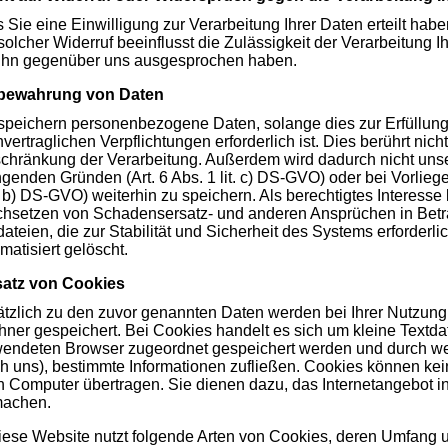
s Sie eine Einwilligung zur Verarbeitung Ihrer Daten erteilt hab
solcher Widerruf beeinflusst die Zulässigkeit der Verarbeitun
 ihn gegenüber uns ausgesprochen haben.
bewahrung von Daten
speichern personenbezogene Daten, solange dies zur Erfüllung 
vertraglichen Verpflichtungen erforderlich ist. Dies berührt nic
chränkung der Verarbeitung. Außerdem wird dadurch nicht unser
genden Gründen (Art. 6 Abs. 1 lit. c) DS-GVO) oder bei Vorliege
t. b) DS-GVO) weiterhin zu speichern. Als berechtigtes Intere
hsetzen von Schadensersatz- und anderen Ansprüchen in Betr
ateien, die zur Stabilität und Sicherheit des Systems erforderl
matisiert gelöscht.
satz von Cookies
tzlich zu den zuvor genannten Daten werden bei Ihrer Nutzung
ner gespeichert. Bei Cookies handelt es sich um kleine Textdat
endeten Browser zugeordnet gespeichert werden und durch welc
h uns), bestimmte Informationen zufließen. Cookies können ke
n Computer übertragen. Sie dienen dazu, das Internetangebot in
machen.
iese Website nutzt folgende Arten von Cookies, deren Umfang 