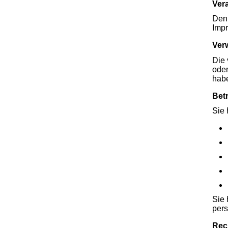
Vera
Den 
Imp
Ver
Die 
oder
habe
Bet
Sie 
Sie 
per
Rec