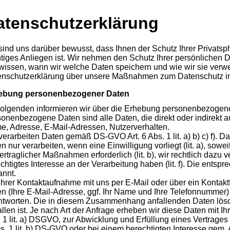
atenschutz­erklärung
sind uns darüber bewusst, dass Ihnen der Schutz Ihrer Privats
tiges Anliegen ist. Wir nehmen den Schutz Ihrer persönlichen 
wissen, wann wir welche Daten speichern und wie wir sie verw
enschutzerklärung über unsere Maßnahmen zum Datenschutz in
ebung personenbezogener Daten
olgenden informieren wir über die Erhebung personenbezogene
onenbezogene Daten sind alle Daten, die direkt oder indirekt au
, Adresse, E-Mail-Adressen, Nutzerverhalten.
verarbeiten Daten gemäß DS-GVO Art. 6 Abs. 1 lit. a) b) c) f).
n nur verarbeiten, wenn eine Einwilligung vorliegt (lit. a), sowe
ertraglicher Maßnahmen erforderlich (lit. b), wir rechtlich dazu verp
chtigtes Interesse an der Verarbeitung haben (lit. f). Die entsp
nnt.
Ihrer Kontaktaufnahme mit uns per E-Mail oder über ein Kontakt
n (Ihre E-Mail-Adresse, ggf. Ihr Name und Ihre Telefonnummer)
tworten. Die in diesem Zusammenhang anfallenden Daten lösc
allen ist. Je nach Art der Anfrage erheben wir diese Daten mit Ih
 1 lit. a) DSGVO, zur Abwicklung und Erfüllung eines Vertrage
s. 1 lit. b) DS-GVO oder bei einem berechtigten Interesse gem. A