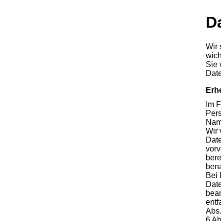
D
Wir 
wich
Sie 
Dat
Erh
Im F
Pers
Name
Wir 
Date
vorv
bere
bena
Bei 
Date
bean
entf
Abs.
6 Ab