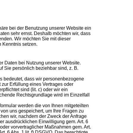
phäre bei der Benutzung unserer Website ein
Daten sehr ernst. Deshalb möchten wir, dass
enden. Wir möchten Sie mit dieser
 Kenntnis setzen.
r Daten bei Nutzung unserer Website.
f Sie persönlich beziehbar sind, z. B.
 Das bedeutet, dass wir personenbezogene
it zur Erfüllung eines Vertrages oder
flichtet sind (lit. c) oder wir ein
rechende Rechtsgrundlage wird im Einzelfall
formular werden die von Ihnen mitgeteilten
 von uns gespeichert, um Ihre Fragen zu
hen wir, nachdem der Zweck der Anfrage
rer ausdrücklichen Einwilligung gem. Art. 6
s oder vorvertraglicher Maßnahmen gem. Art.
rt. 6 Abs. 1 lit. f) DSGVO. Das berechtigte