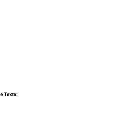
r. 3-5
le Texte: