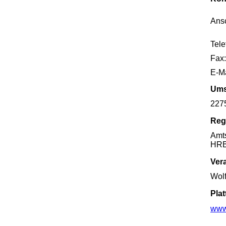
Ansc
Tele
Fax:
E-Ma
Ums
227
Reg
Amts
HRB
Vera
Wol
Pla
www