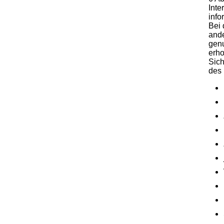
Inte
info
Bei 
ande
genu
erho
Sich
des 