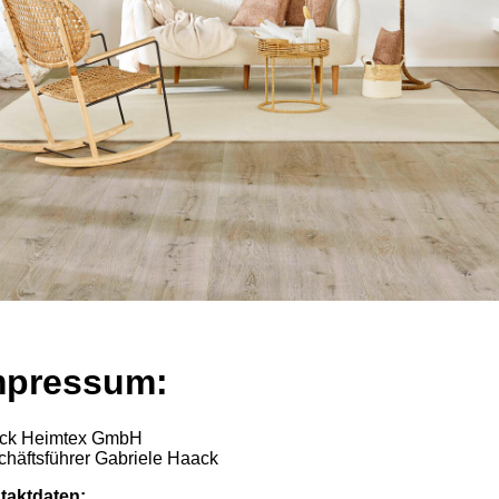
mpressum:
ck Heimtex GmbH
häftsführer Gabriele Haack
taktdaten: