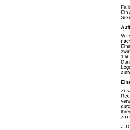
Fall
Ein 
Sie
Auf
Wir 
nach
Eins
zwin
1 li
Durc
Logd
auto
Ein
Zusä
Rech
verw
durc
Ihre
zu 
a. D