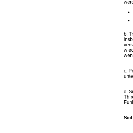
wer
b. T
insb
vers
wied
wenn
c. P
unte
d. S
Thir
Funk
Sich